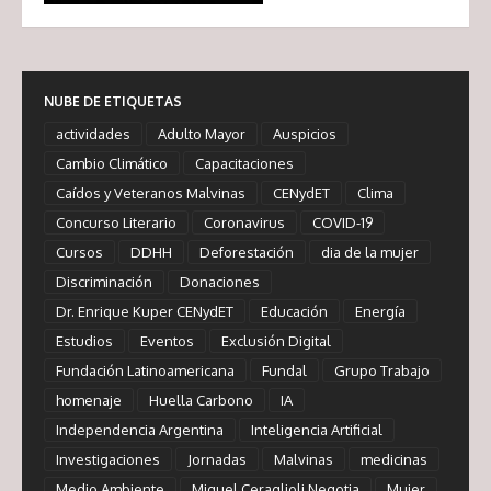
NUBE DE ETIQUETAS
actividades
Adulto Mayor
Auspicios
Cambio Climático
Capacitaciones
Caídos y Veteranos Malvinas
CENydET
Clima
Concurso Literario
Coronavirus
COVID-19
Cursos
DDHH
Deforestación
dia de la mujer
Discriminación
Donaciones
Dr. Enrique Kuper CENydET
Educación
Energía
Estudios
Eventos
Exclusión Digital
Fundación Latinoamericana
Fundal
Grupo Trabajo
homenaje
Huella Carbono
IA
Independencia Argentina
Inteligencia Artificial
Investigaciones
Jornadas
Malvinas
medicinas
Medio Ambiente
Miguel Ceraglioli Negotia
Mujer