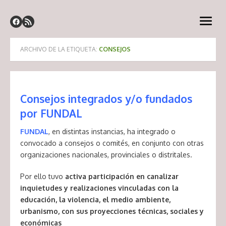
Saltar
Fundal – Fundación
al
Fundación Latinoamericana
abrir
contenido
Latinoamericana
menú
ARCHIVO DE LA ETIQUETA:
CONSEJOS
Consejos integrados y/o fundados
por FUNDAL
FUNDAL
, en distintas instancias, ha integrado o
convocado a consejos o comités, en conjunto con otras
organizaciones nacionales, provinciales o distritales.
Por ello tuvo
activa participación en canalizar
inquietudes y realizaciones vinculadas con la
educación, la violencia, el medio ambiente,
urbanismo, con sus proyecciones técnicas, sociales y
económicas