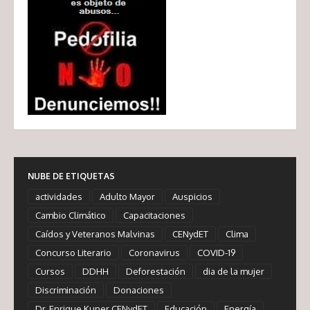
NUBE DE ETIQUETAS
actividades
Adulto Mayor
Auspicios
Cambio Climático
Capacitaciones
Caídos y Veteranos Malvinas
CENydET
Clima
Concurso Literario
Coronavirus
COVID-19
Cursos
DDHH
Deforestación
dia de la mujer
Discriminación
Donaciones
Dr. Enrique Kuper CENydET
Educación
Energía