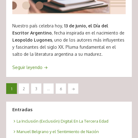
Nuestro país celebra hoy,
13 de junio, el Día del
Escritor Argentino
, fecha inspirada en el nacimiento de
Leopoldo Lugones
, uno de los autores más influyentes
y fascinantes del siglo XX. Pluma fundamental en el
salto de la literatura argentina a su madurez.
Seguir leyendo
→
Paginación
1
2
3
…
6
→
de
entradas
Entradas
La Inclusión (Exclusión) Digital En La Tercera Edad
Manuel Belgrano y el Sentimiento de Nación