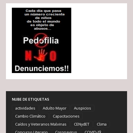
NUBE DE ETIQUETAS
actividades
Adulto Mayor
Auspicios
Cambio Climático
Capacitaciones
Caídos y Veteranos Malvinas
CENydET
Clima
Concurso Literario
Coronavirus
COVID-19