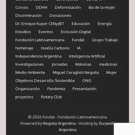
Cursos
DDHH
Deforestación
dia de la mujer
Discriminación
Donaciones
Dr. Enrique Kuper CENydET
Educación
Energía
Estudios
Eventos
Exclusión Digital
Fundación Latinoamericana
Fundal
Grupo Trabajo
homenaje
Huella Carbono
IA
Independencia Argentina
Inteligencia Artificial
Investigaciones
Jornadas
Malvinas
medicinas
Medio Ambiente
Miguel Ceraglioli Negotia
Mujer
Objetivos Desarrollo Sostenible
ONG
Organización
Pandemia
Presentación
proyectos
Rotary Club
© 2026 Fundal - Fundación Latinoamericana
Powered by
Negotia Argentina
- Hosting by
Suryweb
Argentina