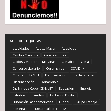
NUBE DE ETIQUETAS
actividades
Adulto Mayor
Auspicios
Cambio Climático
Capacitaciones
Caídos y Veteranos Malvinas
CENydET
Clima
Concurso Literario
Coronavirus
COVID-19
Cursos
DDHH
Deforestación
dia de la mujer
Discriminación
Donaciones
Dr. Enrique Kuper CENydET
Educación
Energía
Estudios
Eventos
Exclusión Digital
Fundación Latinoamericana
Fundal
Grupo Trabajo
homenaje
Huella Carbono
IA