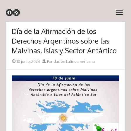
Saltar
Fundal – Fundación
al
Fundación Latinoamericana
abrir
contenido
Latinoamericana
menú
Día de la Afirmación de los
Derechos Argentinos sobre las
Malvinas, Islas y Sector Antártico
Publicada
Autor
10 junio, 2024
Fundación Latinoamericana
el