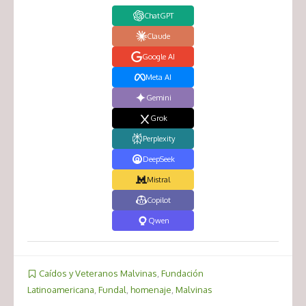
ChatGPT
Claude
Google AI
Meta AI
Gemini
Grok
Perplexity
DeepSeek
Mistral
Copilot
Qwen
Caídos y Veteranos Malvinas
,
Fundación
Latinoamericana
,
Fundal
,
homenaje
,
Malvinas