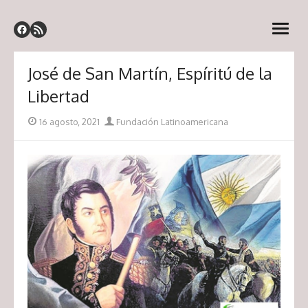
Saltar
Fundal – Fundación
al
Fundación Latinoamericana
abrir
contenido
Latinoamericana
menú
José de San Martín, Espíritú de la
Libertad
Publicada
Autor
16 agosto, 2021
Fundación Latinoamericana
el