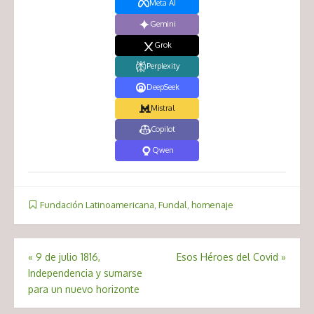
Meta AI
Gemini
Grok
Perplexity
DeepSeek
Mistral
Copilot
Qwen
Fundación Latinoamericana
,
Fundal
,
homenaje
Navegación
«
9 de julio 1816,
Esos Héroes del Covid
»
Independencia y sumarse
de
para un nuevo horizonte
entradas