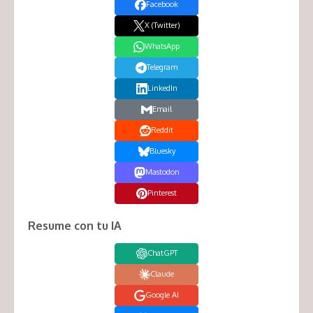
Facebook
X (Twitter)
WhatsApp
Telegram
LinkedIn
Email
Reddit
Bluesky
Mastodon
Pinterest
Resume con tu IA
ChatGPT
Claude
Google AI