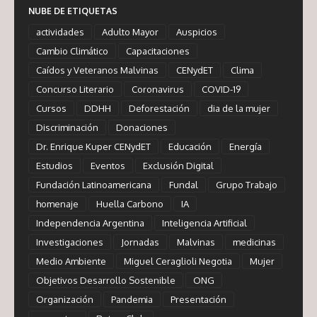
NUBE DE ETIQUETAS
actividades
Adulto Mayor
Auspicios
Cambio Climático
Capacitaciones
Caídos y Veteranos Malvinas
CENydET
Clima
Concurso Literario
Coronavirus
COVID-19
Cursos
DDHH
Deforestación
dia de la mujer
Discriminación
Donaciones
Dr. Enrique Kuper CENydET
Educación
Energía
Estudios
Eventos
Exclusión Digital
Fundación Latinoamericana
Fundal
Grupo Trabajo
homenaje
Huella Carbono
IA
Independencia Argentina
Inteligencia Artificial
Investigaciones
Jornadas
Malvinas
medicinas
Medio Ambiente
Miguel Ceraglioli Negotia
Mujer
Objetivos Desarrollo Sostenible
ONG
Organización
Pandemia
Presentación